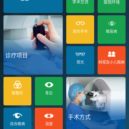
学术交流
医院环境
屈光手术
眼底病
诊疗项目
视光
斜视及小儿眼病
眼整形
青白
手术方式
综合眼病
泪道